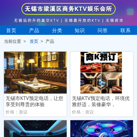
首页
产品
分类
知识
问答
联系
当前位置 >
首页
> 产品
无锡市KTV预定电话，让您
无锡KTV预定电话，环境优
享受到尊贵的体验
雅舒适，装修豪华，
价格：面议
价格：面议