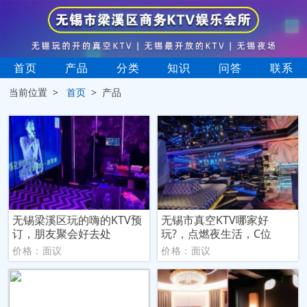
首页
产品
分类
知识
问答
联系
当前位置 >
首页
> 产品
无锡梁溪区玩的嗨的KTV预
无锡市真空KTV哪家好
订，朋友聚会好去处
玩?，点燃夜生活，C位
价格：面议
价格：面议