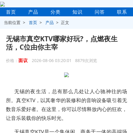
首页
产品
分类
知识
问答
联系
当前位置 >
首页
>
产品
> 正文
无锡市真空KTV哪家好玩?，点燃夜生
活，C位由你主宰
面议
价格：
2026-08-06 03:20:01 8879次浏览
无锡的夜生活，总有那么几处让人心驰神往的场
所。真空KTV，以其奢华的装修和的音响设备吸引着无
数音乐爱好者。在这里，你可以尽情释放内心的狂欢，
让音乐装载你的快乐时光。
无锡真空KTV是一个集休闲、商务于一体的高端场