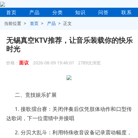
首页
产品
分类
知识
问答
联系
当前位置 >
首页
>
产品
> 正文
无锡真空KTV推荐，让音乐装载你的快乐
时光
面议
价格：
2026-08-09 19:46:01 2789次浏览
二、竞技娱乐扩展
1. 接歌擂台赛：关闭伴奏后仅凭肢体动作和口型传
达歌词，下一位需猜中并接唱
2. 分贝大乱斗：利用特殊收音设备记录震动幅度，