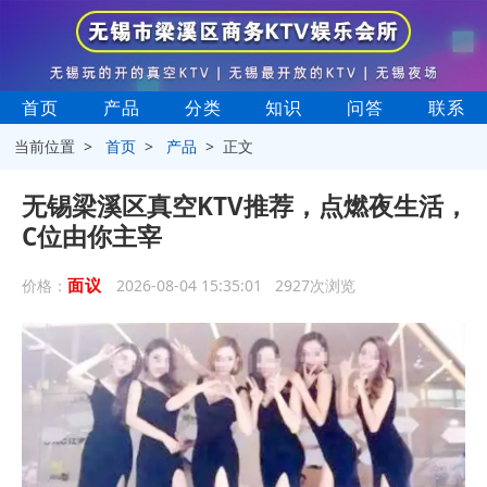
首页
产品
分类
知识
问答
联系
当前位置 >
首页
>
产品
> 正文
无锡梁溪区真空KTV推荐，点燃夜生活，
C位由你主宰
面议
价格：
2026-08-04 15:35:01 2927次浏览