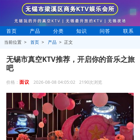
首页
产品
分类
知识
问答
联系
当前位置 >
首页
>
产品
> 正文
无锡市真空KTV推荐，开启你的音乐之旅
吧
面议
价格：
2026-08-08 04:05:02 2190次浏览