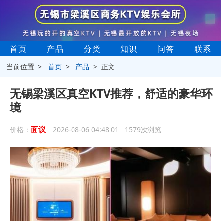
首页
产品
分类
知识
问答
联系
当前位置 >
首页
>
产品
> 正文
无锡梁溪区真空KTV推荐，舒适的豪华环
境
面议
价格：
2026-08-06 04:48:01 1579次浏览